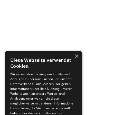
×
Diese Webseite verwendet
Cookies.
Wir verwenden Cookies, um Inhalte und
Anzeigen zu personalisieren und unseren
Datenverkehr zu analysieren. Wir geben
Informationen über Ihre Nutzung unserer
Website auch an unsere Werbe- und
Analysepartner weiter, die diese
möglicherweise mit anderen Informationen
kombinieren, die Sie ihnen bereitgestellt
haben oder die sie im Rahmen Ihrer