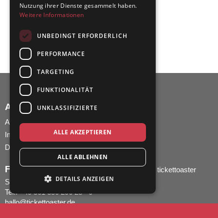
Nutzung ihrer Dienste gesammelt haben.
Weitere Informationen
UNBEDINGT ERFORDERLICH
PERFORMANCE
TARGETING
FUNKTIONALITÄT
AGB UND IMPRESSUM
UNKLASSIFIZIERTE
AGB
ALLE AKZEPTIEREN
Impressum
Datenschutz
ALLE ABLEHNEN
FRAGEN ZUR BESTELLUNG?
tickettoaster
DETAILS ANZEIGEN
Support
Tel.: +49 561 350 296 28 - 0
hallo@tickettoaster.de