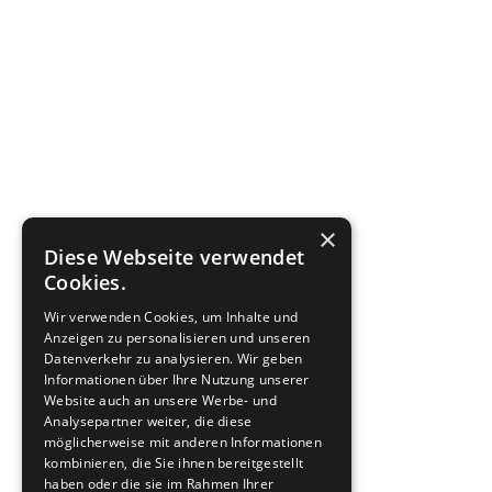
×
Diese Webseite verwendet
Cookies.
Wir verwenden Cookies, um Inhalte und
Anzeigen zu personalisieren und unseren
Datenverkehr zu analysieren. Wir geben
Informationen über Ihre Nutzung unserer
Website auch an unsere Werbe- und
Analysepartner weiter, die diese
möglicherweise mit anderen Informationen
kombinieren, die Sie ihnen bereitgestellt
haben oder die sie im Rahmen Ihrer