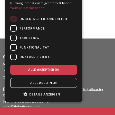
Nutzung ihrer Dienste gesammelt haben.
Weitere Informationen
UNBEDINGT ERFORDERLICH
PERFORMANCE
TARGETING
FUNKTIONALITÄT
AGB UND IMPRESSUM
UNKLASSIFIZIERTE
AGB
ALLE AKZEPTIEREN
Impressum
Datenschutz
ALLE ABLEHNEN
FRAGEN ZUR BESTELLUNG?
tickettoaster
DETAILS ANZEIGEN
Support
Tel.: +49 561 350 296 28 - 0
hallo@tickettoaster.de