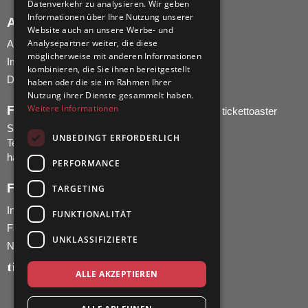
Datenverkehr zu analysieren. Wir geben
Informationen über Ihre Nutzung unserer
AGB UND IMPRESSUM
Website auch an unsere Werbe- und
Analysepartner weiter, die diese
AGB
möglicherweise mit anderen Informationen
Impressum
kombinieren, die Sie ihnen bereitgestellt
Datenschutz
haben oder die sie im Rahmen Ihrer
Nutzung ihrer Dienste gesammelt haben.
Weitere Informationen
FRAGEN ZUR BESTELLUNG?
tickettoaster
Support
UNBEDINGT ERFORDERLICH
Tel.: +49 561 350 296 28 - 0
hallo@tickettoaster.de
PERFORMANCE
FOLGE UNS!
TARGETING
Instagram
FUNKTIONALITÄT
Facebook
UNKLASSIFIZIERTE
Newsletter & WhatsApp
ALLE AKZEPTIEREN