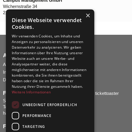
Campus Management GmbH
Wichernstraße 34
21335 Lüneburg
×
Diese Webseite verwendet
Cookies.
Wir verwenden Cookies, um Inhalte und
Anzeigen zu personalisieren und unseren
Datenverkehr zu analysieren. Wir geben
Informationen über Ihre Nutzung unserer
AGB UND IMPRESSUM
Website auch an unsere Werbe- und
Analysepartner weiter, die diese
AGB
möglicherweise mit anderen Informationen
Impressum
kombinieren, die Sie ihnen bereitgestellt
Datenschutz
haben oder die sie im Rahmen Ihrer
Nutzung ihrer Dienste gesammelt haben.
Weitere Informationen
FRAGEN ZUR BESTELLUNG?
tickettoaster
Support
UNBEDINGT ERFORDERLICH
Tel.: +49 561 350 296 28 - 0
hallo@tickettoaster.de
PERFORMANCE
FOLGE UNS!
TARGETING